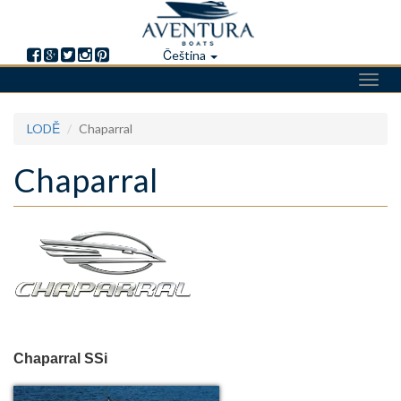
Čeština
Toggl
navig
Přejít
LODĚ
Chaparral
k
hlavnímu
Chaparral
obsahu
Chaparral SSi