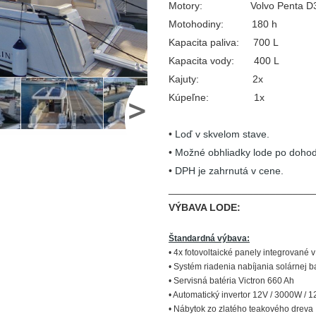
Motory: Volvo Penta D3
Motohodiny: 180 h
Kapacita paliva: 700 L
Kapacita vody:
400 L
Kajuty: 2x
Kúpeľne: 1x
•
Loď v skvelom stave.
•
Možné obhliadky lode po doho
•
DPH je zahrnutá v cene.
__________________________
VÝBAVA LODE:
Štandardná výbava:
• 4x fotovoltaické panely integrované 
• Systém riadenia nabíjania solárnej b
• Servisná batéria Victron 660 Ah
• Automatický invertor 12V / 3000W / 
• Nábytok zo zlatého teakového dreva