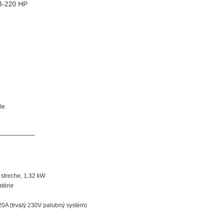
-220 HP
de.
_________
v streche, 1,32 kW
atérie
120A (trvalý 230V palubný systém)