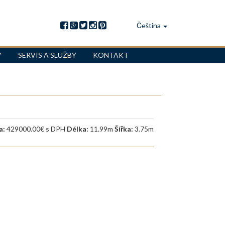
Čeština
Y
SERVIS A SLUŽBY
KONTAKT
a:
429000.00€ s DPH
Délka:
11.99m
Šířka:
3.75m