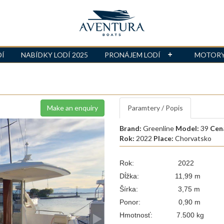
DÍ
NABÍDKY LODÍ 2025
PRONÁJEM LODÍ
MOTOR
Make an enquiry
Paramtery / Popis
Brand:
Greenline
Model:
39
Cen
Rok:
2022
Place:
Chorvatsko
Rok: 2022
Dĺžka: 11,99 m
Šírka: 3,75 m
Ponor: 0,90 m
Hmotnosť: 7.500 kg