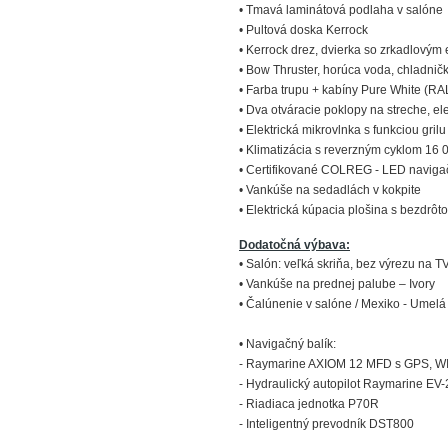
• Tmavá laminátová podlaha v salóne
• Pultová doska Kerrock
• Kerrock drez, dvierka so zrkadlovým
• Bow Thruster, horúca voda, chladničk
• Farba trupu + kabíny Pure White (RA
• Dva otváracie poklopy na streche, ele
• Elektrická mikrovlnka s funkciou gril
• Klimatizácia s reverzným cyklom 16 
• Certifikované COLREG - LED naviga
• Vankúše na sedadlách v kokpite
• Elektrická kúpacia plošina s bezdrô
Dodatočná výbava:
• Salón: veľká skriňa, bez výrezu na T
• Vankúše na prednej palube – Ivory
• Čalúnenie v salóne / Mexiko - Umel
• Navigačný balík:
- Raymarine AXIOM 12 MFD s GPS, WI
- Hydraulický autopilot Raymarine EV
- Riadiaca jednotka P70R
- Inteligentný prevodník DST800