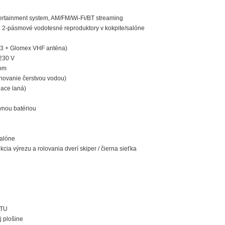
ertainment system, AM/FM/Wi-Fi/BT streaming
n 2-pásmové vodotesné reproduktory v kokpite/salóne
53 + Glomex VHF anténa)
 230 V
dom
chovanie čerstvou vodou)
iace laná)
avnou batériou
salóne
nkcia výrezu a rolovania dverí skiper / čierna sieťka
BTU
j plošine