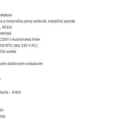
 efektom
a a mraznička plnej veľkosti, indukčný sporák
L 9010)
ktrické
u 230V v kuchynskej linke
000 BTU (iba 230 V AC)
čné svetlá
tovým diaľkovým ovládaním
V
á koža – Krém
FI
-200