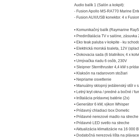
Audio balík 1 (Salón a kokpit):
- Fusion Apollo MS-RA770 Marine Ent
- Fusion AUX/USB konektor. 4 x Fusio
• Komunikačný balík (Raymarine Ray
• Predinštalácia TV v salóne, zásuvka
• Eko teak paluba v kokpite - ku scho
• Elektrická morská toaleta, 12V (spla
• Dokovacia sada (6 blatníkov, 4 x kotv
• Umývačka riadu 6 osôb, 230V
• Sleipner Sternthruster 4,4 kW s príd
• Klaksón na radarovom stožiari
• Nepriame osvetlenie
• Manuálny sklopný jedálenský stôl v 
• Letný kryt okna / predné a bočné / fu
• Inštalácia prídavnej batérie (2x)
• Generátor 6 kW, výkon Whisper
• Prídavný chladiaci box Dometic
• Prídavné nerezové madlo na streche
• Prídavné LED svetlo na streche
• Aktualizácia klimatizácie na 16 000 
• Dodatočná nerezová lišta na plávace