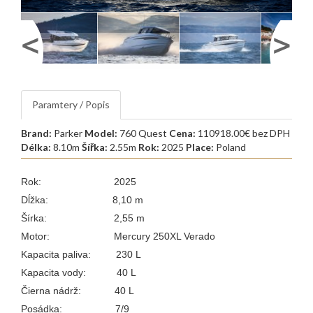
Paramtery / Popis
Brand:
Parker
Model:
760 Quest
Cena:
110918.00€ bez DPH
Délka:
8.10m
Šířka:
2.55m
Rok:
2025
Place:
Poland
Rok: 2025
Dĺžka: 8,10 m
Šírka: 2,55 m
Motor: Mercury 250XL Verado
Kapacita paliva: 230 L
Kapacita vody: 40 L
Čierna nádrž: 40 L
Posádka: 7/9