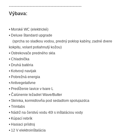
-------------------------------------------------
Výbava:
• Morské WC (elektrické)
• Deluxe štandard upgrade
(sprcha so sladkou vodou, predný poklop kabíny, zadné dvere
kokpitu, volant potiahnutý kožou)
• Ostrekovače predného skla
• Chladnička
• Druhá batéria
• Kotvový navijak
• Pobrežná energia
• Antivegetatívne
• Predĺženie lavice v tvare L
• Čalúnenie ležadiel
Wave/Butter
• Skrinka, kormidlovňa pod sedadlom spolujazdca
• Trimtabs
• Nádrž na čerstvú vodu 40l s inštaláciou vody
• Kúpací rebrík
• Hasiaci prístroj
• 12 V elektroinštalácia