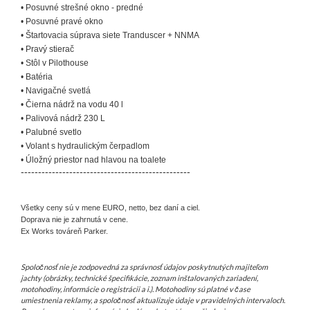
• Posuvné strešné okno - predné
• Posuvné pravé okno
• Štartovacia súprava siete Tranduscer + NNMA
• Pravý stierač
• Stôl v Pilothouse
• Batéria
• Navigačné svetlá
• Čierna nádrž na vodu 40 l
• Palivová nádrž 230 L
• Palubné svetlo
• Volant s hydraulickým čerpadlom
• Úložný priestor nad hlavou na toalete
-------------------------------------------------
Všetky ceny sú v mene EURO, netto, bez daní a ciel.
Doprava nie je zahrnutá v cene.
Ex Works továreň Parker.
Spoločnosť nie je zodpovedná za správnosť údajov poskytnutých majiteľom
jachty (obrázky, technické špecifikácie, zoznam inštalovaných zariadení,
motohodiny, informácie o registrácii a i.). Motohodiny sú platné v čase
umiestnenia reklamy, a spoločnosť aktualizuje údaje v pravidelných intervaloch.