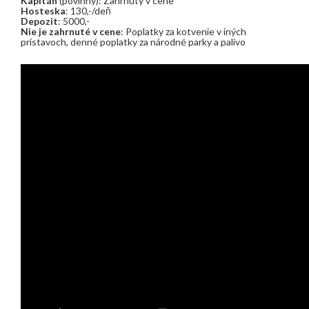
Kapitán
(povinný): Zahrnutý v cene
Hosteska
: 130,-/deň
Depozit
: 5000,-
Nie je zahrnuté v cene
: Poplatky za kotvenie v iných
prístavoch, denné poplatky za národné parky a palivo