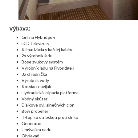
Výbava:
Gril na Flybridge-i
LCD televízory
Klimatizácia v každej kabíne
2x výrobník ľadu
Bose zvukový systém
Výrobník ľadu na Flybridge-i
3x chladnička
Výrobník vody
Kotviaci naviják
Hydraulická kúpacia platforma
Vodný skúter
Diaľkové ovl. slnečných clon
Bow propeller
T-top so strieškou proti slnku
Generátor
Umývačka riadu
Ohrievač