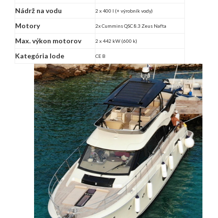
Nádrž na vodu
2 x 400 l (+ výrobník vody)
Motory
2x Cummins QSC 8.3 Zeus Nafta
Max. výkon motorov
2 x 442 kW (600 k)
Kategória lode
CE B