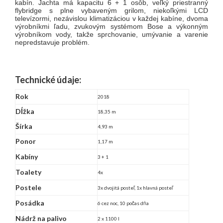
kabín. Jachta má kapacitu 6 + 1 osôb, veľký priestranný
flybridge s plne vybaveným grilom, niekoľkými LCD
televízormi, nezávislou klimatizáciou v každej kabíne, dvoma
výrobníkmi ľadu, zvukovým systémom Bose a výkonným
výrobníkom vody, takže sprchovanie, umývanie a varenie
nepredstavuje problém.
Technické údaje:
Rok
2018
Dĺžka
18,35 m
Šírka
4,93 m
Ponor
1,17 m
Kabíny
3 + 1
Toalety
4x
Postele
3x dvojitá posteľ, 1x hlavná posteľ
Posádka
6 cez noc, 10 počas dňa
Nádrž na palivo
2 x 1100 l