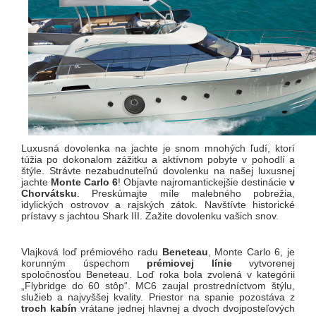
Luxusná dovolenka na jachte je snom mnohých ľudí, ktorí
túžia po dokonalom zážitku a aktívnom pobyte v pohodlí a
štýle. Strávte nezabudnuteľnú dovolenku na našej luxusnej
jachte
Monte Carlo 6
! Objavte najromantickejšie destinácie
v
Chorvátsku
. Preskúmajte míle malebného pobrežia,
idylických ostrovov a rajských zátok. Navštívte historické
prístavy s jachtou Shark III. Zažite dovolenku vašich snov.
Vlajková loď prémiového radu
Beneteau
, Monte Carlo 6, je
korunným úspechom
prémiovej línie
vytvorenej
spoločnosťou Beneteau. Loď roka bola zvolená v kategórii
„Flybridge do 60 stôp“. MC6 zaujal prostredníctvom štýlu,
služieb a najvyššej kvality. Priestor na spanie pozostáva z
troch kabín
vrátane jednej hlavnej a dvoch dvojposteľových