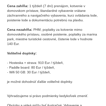
Cena zahŕňa:
1 týždeň (7 dní) prenájom, kotvenie v
domovskom prístave, štandardné vybavenie vrátane
záchranného a navigačného vybavenia, kurz ovládania lode,
poistenie lode a dokumentáciu potrebnú na plavbu.
Cena nezahŕňa:
PHM, poplatky za kotvenie mimo
domovského prístavu, osobné poistenie, poplatky za marina
park, miestne turistické cestovné, čistenie lode v hodnote
140 Eur.
Voliteľné doplnky:
- Hosteska + strava: 910 Eur / týždeň,
- Paddle board: 80 Eur / týždeň,
- Wifi 50 GB: 30 Eur / týždeň,
je možné dohodnúť ďalšie voliteľné doplnky.
Vyhradzujeme si právo podmienky kedykoľvek zmeniť.
Obrázky a videá môžu byť ilustračné. Vybavenie a