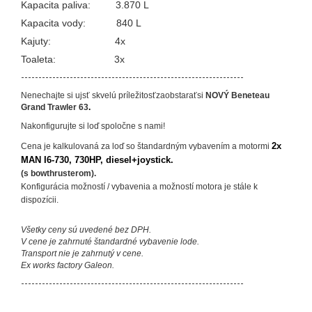
Kapacita paliva: 3.870 L
Kapacita vody: 840 L
Kajuty: 4x
Toaleta: 3x
----------------------------------------------------------------
Nenechajte si ujsť skvelú príležitosťzaobstaraťsi
NOVÝ
Beneteau
Grand Trawler 63
.
Nakonfigurujte si loď spoločne s nami!
2x
Cena je kalkulovaná za loď so štandardným vybavením a motormi
MAN I6-730, 730HP, diesel+joystick.
(s bowthrusterom).
Konfigurácia možností / vybavenia a možností motora je stále k
dispozícii.
Všetky ceny sú uvedené bez DPH.
V cene je zahrnuté štandardné vybavenie lode.
Transport nie je zahrnutý v cene.
Ex works factory Galeon.
----------------------------------------------------------------