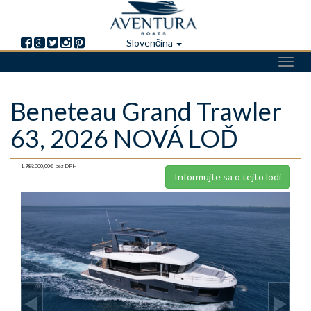
Slovenčina
Toggl
navig
Skočiť
Beneteau Grand Trawler
na
hlavný
63, 2026 NOVÁ LOĎ
obsah
1.989.000,00€
bez DPH
Informujte sa o tejto lodi