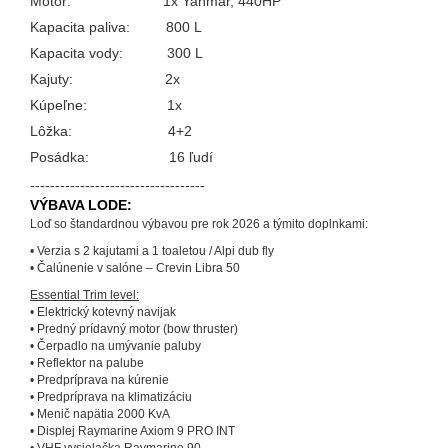
Motor: 1x Yanmar, 440HP
Kapacita paliva: 800 L
Kapacita vody: 300 L
Kajuty: 2x
Kúpeľne: 1x
Lôžka: 4+2
Posádka: 16 ľudí
-----------------------------------
VÝBAVA LODE:
Loď so štandardnou výbavou pre rok 2026 a týmito doplnkami:
• Verzia s 2 kajutami a 1 toaletou / Alpi dub fly
• Čalúnenie v salóne – Crevin Libra 50
Essential Trim level:
• Elektrický kotevný navijak
• Predný prídavný motor (bow thruster)
• Čerpadlo na umývanie paluby
• Reflektor na palube
• Predpríprava na kúrenie
• Predpríprava na klimatizáciu
• Menič napätia 2000 KvA
• Displej Raymarine Axiom 9 PRO INT