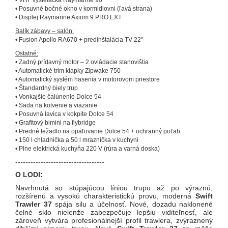
• VHF vysielačka Raymarine 90
• Posuvné bočné okno v kormidlovni (ľavá strana)
• Displej Raymarine Axiom 9 PRO EXT
Balík zábavy – salón:
• Fusion Apollo RA670 + predinštalácia TV 22"
Ostatné:
• Zadný prídavný motor – 2 ovládacie stanovištia
• Automatické trim klapky Zipwake 750
• Automatický systém hasenia v motorovom priestore
• Štandardný biely trup
• Vonkajšie čalúnenie Dolce 54
• Sada na kotvenie a viazanie
• Posuvná lavica v kokpite Dolce 54
• Grafitový bimini na flybridge
• Predné ležadlo na opaľovanie Dolce 54 + ochranný poťah
• 150 l chladnička a 50 l mraznička v kuchyni
• Plne elektrická kuchyňa 220 V (rúra a varná doska)
-----------------------------------
O LODI:
Navrhnutá so stúpajúcou líniou trupu až po výraznú,
rozšírenú a vysokú charakteristickú provu, moderná
Swift
Trawler 37
spája silu a účelnosť. Nové, dozadu naklonené
čelné sklo nielenže zabezpečuje lepšiu viditeľnosť, ale
zároveň vytvára profesionálnejší profil trawlera, zvýraznený