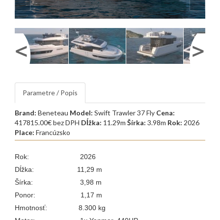
Parametre / Popis
Brand:
Beneteau
Model:
Swift Trawler 37 Fly
Cena:
417815.00€ bez DPH
Dĺžka:
11.29m
Šírka:
3.98m
Rok:
2026
Place:
Francúzsko
Rok: 2026
Dĺžka: 11,29 m
Šírka: 3,98 m
Ponor: 1,17 m
Hmotnosť: 8.300 kg