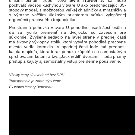
dlhšími oknami trupu. Nová
Swift Trawler 37
sa môže
pochváliť väčšou kuchyňou v tvare U ako predchádzajúci 35-
stopový model, s možnosťou veľkej chladničky a mrazničky a
s výrazne väčším úložným priestorom vďaka vylepšenej
ergonómii pracovného trojuholníka.
Priestranná pohovka v tvare U pohodlne usadí šesť osôb a
dá sa rýchlo premeniť na dvojlôžko so závesom pre
súkromie. Zvýšené sedadlo na ľavej strane v prednej časti
má šikovný výklopný stolík, ktorý vytvára pohodlné pracovné
miesto vedľa kormidla. V spodnej časti lode má prednosť
kajuta majiteľa, ktorá teraz ponúka kúpeľňu so samostatným
sprchovacím kútom a tzv. „Jack & Jill“ dverami – teda priamy
prístup z kajuty aj samostatný vstup pre denné používanie.
Všetky ceny sú uvedené bez DPH.
Transport nie je zahrnutý v cene.
Ex works factory Beneteau.