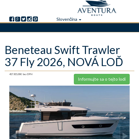
Slovenčina
Skočiť
Beneteau Swift Trawler
na
hlavný
37 Fly 2026, NOVÁ LOĎ
obsah
417.815,00€
bez DPH
Informujte sa o tejto lodi