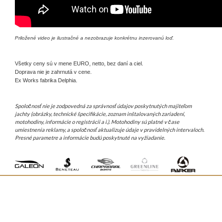
Priložené video je ilustračné a nezobrazuje konkrétnu inzerovanú loď.
Všetky ceny sú v mene EURO, netto, bez daní a ciel.
Doprava nie je zahrnutá v cene.
Ex Works fabrika Delphia.
Spoločnosť nie je zodpovedná za správnosť údajov poskytnutých majiteľom
jachty (obrázky, technické špecifikácie, zoznam inštalovaných zariadení,
motohodiny, informácie o registrácii a i.). Motohodiny sú platné v čase
umiestnenia reklamy, a spoločnosť aktualizuje údaje v pravidelných intervaloch.
Presné parametre a informácie budú poskytnuté na vyžiadanie.