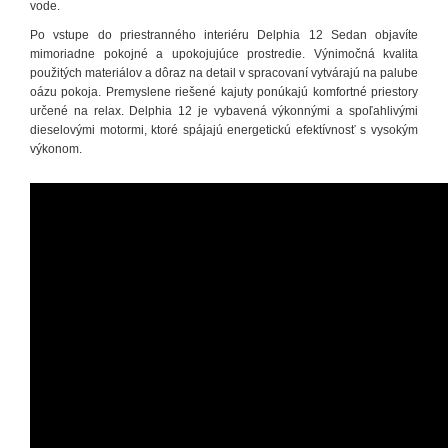
vode.
Po vstupe do priestranného interiéru Delphia 12 Sedan objavíte
mimoriadne pokojné a upokojujúce prostredie. Výnimočná kvalita
použitých materiálov a dôraz na detail v spracovaní vytvárajú na palube
oázu pokoja. Premyslene riešené kajuty ponúkajú komfortné priestory
určené na relax. Delphia 12 je vybavená výkonnými a spoľahlivými
dieselovými motormi, ktoré spájajú energetickú efektívnosť s vysokým
výkonom.