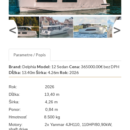
Parametre / Popis
Brand:
Delphia
Model:
12 Sedan
Cena:
365000.00€ bez DPH
Dĺžka:
13.40m
Šírka:
4.26m
Rok:
2026
Rok: 2026
Dĺžka: 13,40 m
Šírka: 4,26 m
Ponor: 0,84 m
Hmotnosť 8.500 kg
Motory: 2x Yanmar 4JH110, 110HP/80,90kW,
shaft drive