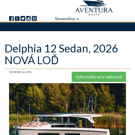
Slovenčina
Skočiť
Delphia 12 Sedan, 2026
na
hlavný
NOVÁ LOĎ
obsah
365.000,00€
bez DPH
Informujte sa o tejto lodi