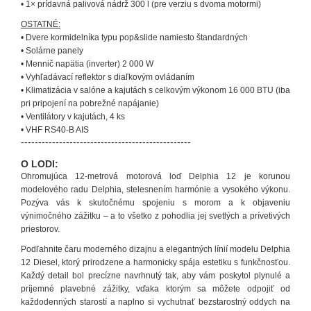
• 1× prídavná palivová nádrž 300 l (pre verziu s dvoma motormi)
OSTATNÉ:
• Dvere kormidelníka typu pop&slide namiesto štandardných
• Solárne panely
• Mennič napätia (inverter) 2 000 W
• Vyhľadávací reflektor s diaľkovým ovládaním
• Klimatizácia v salóne a kajutách s celkovým výkonom 16 000 BTU (iba
pri pripojení na pobrežné napájanie)
• Ventilátory v kajutách, 4 ks
• VHF RS40-B AIS
-------------------------------------------------
O LODI:
Ohromujúca 12-metrová motorová loď Delphia 12 je korunou
modelového radu Delphia, stelesnením harmónie a vysokého výkonu.
Pozýva vás k skutočnému spojeniu s morom a k objaveniu
výnimočného zážitku – a to všetko z pohodlia jej svetlých a prívetivých
priestorov.
Podľahnite čaru moderného dizajnu a elegantných línií modelu Delphia
12 Diesel, ktorý prirodzene a harmonicky spája estetiku s funkčnosťou.
Každý detail bol precízne navrhnutý tak, aby vám poskytol plynulé a
príjemné plavebné zážitky, vďaka ktorým sa môžete odpojiť od
každodenných starostí a naplno si vychutnať bezstarostný oddych na