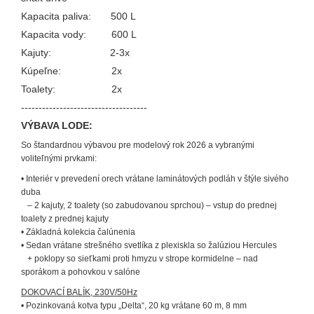
Kapacita paliva: 500 L
Kapacita vody: 600 L
Kajuty: 2-3x
Kúpeľne: 2x
Toalety: 2x
------------------------------------
VÝBAVA LODE:
So štandardnou výbavou pre modelový rok 2026 a vybranými
voliteľnými prvkami:
• Interiér v prevedení orech vrátane laminátových podláh v štýle sivého
duba
– 2 kajuty, 2 toalety (so zabudovanou sprchou) – vstup do prednej
toalety z prednej kajuty
• Základná kolekcia čalúnenia
• Sedan vrátane strešného svetlíka z plexiskla so žalúziou Hercules
+ poklopy so sieťkami proti hmyzu v strope kormidelne – nad
sporákom a pohovkou v salóne
DOKOVACÍ BALÍK, 230V/50Hz
• Pozinkovaná kotva typu „Delta“, 20 kg vrátane 60 m, 8 mm