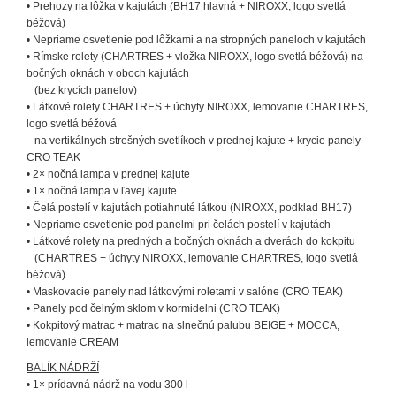
• Prehozy na lôžka v kajutách (BH17 hlavná + NIROXX, logo svetlá
béžová)
• Nepriame osvetlenie pod lôžkami a na stropných paneloch v kajutách
• Rímske rolety (CHARTRES + vložka NIROXX, logo svetlá béžová) na
bočných oknách v oboch kajutách
(bez krycích panelov)
• Látkové rolety CHARTRES + úchyty NIROXX, lemovanie CHARTRES,
logo svetlá béžová
na vertikálnych strešných svetlíkoch v prednej kajute + krycie panely
CRO TEAK
• 2× nočná lampa v prednej kajute
• 1× nočná lampa v ľavej kajute
• Čelá postelí v kajutách potiahnuté látkou (NIROXX, podklad BH17)
• Nepriame osvetlenie pod panelmi pri čelách postelí v kajutách
• Látkové rolety na predných a bočných oknách a dverách do kokpitu
(CHARTRES + úchyty NIROXX, lemovanie CHARTRES, logo svetlá
béžová)
• Maskovacie panely nad látkovými roletami v salóne (CRO TEAK)
• Panely pod čelným sklom v kormidelni (CRO TEAK)
• Kokpitový matrac + matrac na slnečnú palubu BEIGE + MOCCA,
lemovanie CREAM
BALÍK NÁDRŽÍ
• 1× prídavná nádrž na vodu 300 l