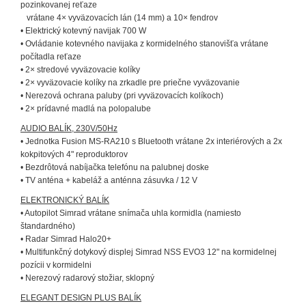
pozinkovanej reťaze
vrátane 4× vyväzovacích lán (14 mm) a 10× fendrov
• Elektrický kotevný navijak 700 W
• Ovládanie kotevného navijaka z kormidelného stanovišťa vrátane
počítadla reťaze
• 2× stredové vyväzovacie kolíky
• 2× vyväzovacie kolíky na zrkadle pre priečne vyväzovanie
• Nerezová ochrana paluby (pri vyväzovacích kolíkoch)
• 2× prídavné madlá na polopalube
AUDIO BALÍK, 230V/50Hz
• Jednotka Fusion MS-RA210 s Bluetooth vrátane 2x interiérových a 2x
kokpitových 4" reproduktorov
• Bezdrôtová nabíjačka telefónu na palubnej doske
• TV anténa + kabeláž a anténna zásuvka / 12 V
ELEKTRONICKÝ BALÍK
• Autopilot Simrad vrátane snímača uhla kormidla (namiesto
štandardného)
• Radar Simrad Halo20+
• Multifunkčný dotykový displej Simrad NSS EVO3 12" na kormidelnej
pozícii v kormidelni
• Nerezový radarový stožiar, sklopný
ELEGANT DESIGN PLUS BALÍK