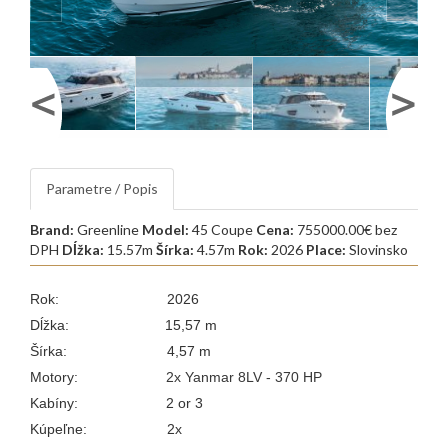
Parametre / Popis
Brand:
Greenline
Model:
45 Coupe
Cena:
755000.00€ bez
DPH
Dĺžka:
15.57m
Šírka:
4.57m
Rok:
2026
Place:
Slovinsko
Rok: 2026
Dĺžka: 15,57 m
Šírka: 4,57 m
Motory:
2x Yanmar 8LV - 370 HP
Kabíny: 2 or 3
Kúpeľne: 2x