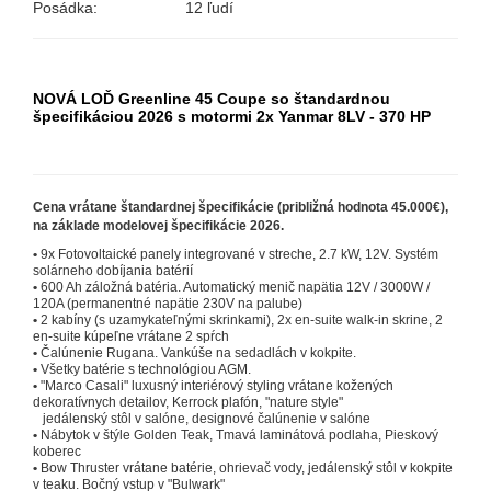
Posádka: 12 ľudí
NOVÁ LOĎ Greenline 45 Coupe so štandardnou
špecifikáciou 2026
s motormi 2x Yanmar 8LV - 370 HP
Cena vrátane štandardnej špecifikácie (približná hodnota 45.000€),
na základe modelovej špecifikácie 2026.
•
9x Fotovoltaické panely integrované v streche, 2.7 kW, 12V. Systém
solárneho dobíjania batérií
•
600 Ah záložná batéria. Automatický menič napätia 12V / 3000W /
120A (permanentné napätie 230V na palube)
•
2 kabíny (s uzamykateľnými skrinkami), 2x en-suite walk-in skrine, 2
en-suite kúpeľne vrátane 2 spŕch
•
Čalúnenie Rugana. Vankúše na sedadlách v kokpite.
•
Všetky batérie s technológiou AGM.
•
"Marco Casali" luxusný interiérový styling vrátane kožených
dekoratívnych detailov, Kerrock plafón, "nature style"
jedálenský stôl v salóne, designové čalúnenie v salóne
•
Nábytok v štýle Golden Teak, Tmavá laminátová podlaha, Pieskový
koberec
•
Bow Thruster vrátane batérie, ohrievač vody, jedálenský stôl v kokpite
v teaku. Bočný vstup v "Bulwark"