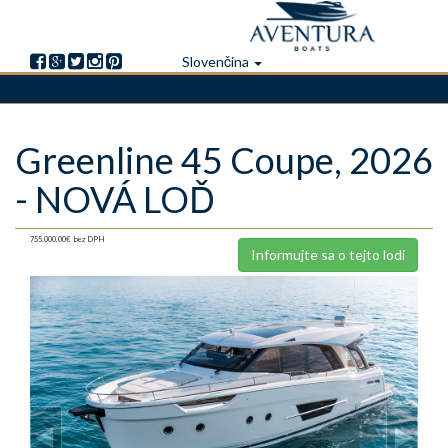
Slovenčina
Skočiť
Greenline 45 Coupe, 2026
na
hlavný
- NOVÁ LOĎ
obsah
755.000,00€
bez DPH
Informujte sa o tejto lodi