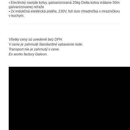
•
Electrický naviják kotvy, galvanizovaná 20kg Delta kotva vrátane 50m
galvanizovanej reťaže
•
2x indukčná elektrická platňa, 230V, full size chladnička s mrazničkou
v kuchyni.
Všetky ceny sú uvedené bez DPH.
V cene je zahrnuté štandardné vybavenie lode.
Transport nie je zahrnutý v cene.
Ex works factory Galeon.