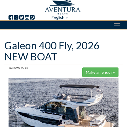
English
Toggl
navig
Skip
Galeon 400 Fly, 2026
to
main
NEW BOAT
content
610.500,00€
VAT excl.
Make an enquiry