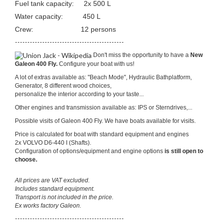
Fuel tank capacity: 2x 500 L
Water capacity: 450 L
Crew: 12 persons
--------------------------------------------
Don't miss the opportunity to have a
New
Galeon 400 Fly.
Configure your boat with us!
A lot of extras available as: "Beach Mode", Hydraulic Bathplatform,
Generator, 8 different wood choices,
personalize the interior according to your taste...
Other engines and transmission available as: IPS or Sterndrives,...
Possible visits of Galeon 400 Fly. We have boats available for visits.
Price is calculated for boat with standard equipment and engines
2x
VOLVO D6-440 I (Shafts).
Configuration of options/equipment and engine options
is still open to
choose.
All prices are VAT excluded.
Includes standard equipment.
Transport is not included in the price.
Ex works factory Galeon.
--------------------------------------------