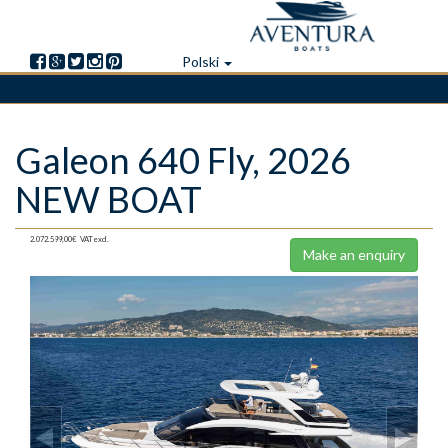
Polski
Skip
Galeon 640 Fly, 2026
to
main
NEW BOAT
content
2.072.599,00€
VAT excl.
Make an enquiry