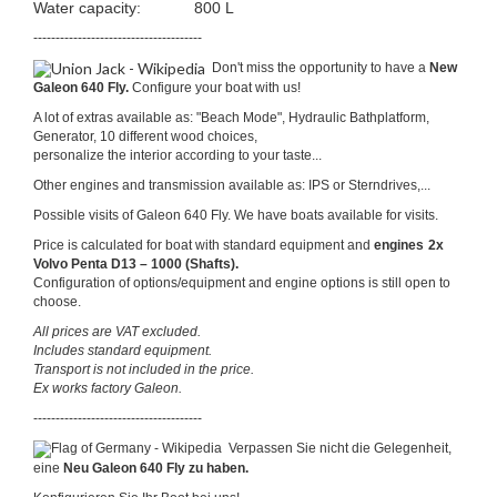
Water capacity: 800 L
--------------------------------------
Don't miss the opportunity to have a
New
Galeon 640 Fly.
Configure your boat with us!
A lot of extras available as: "Beach Mode", Hydraulic Bathplatform,
Generator, 10 different wood choices,
personalize the interior according to your taste...
Other engines and transmission available as: IPS or Sterndrives,...
Possible visits of Galeon 640 Fly. We have boats available for visits.
Price is calculated for boat with standard equipment and
engines
2x
Volvo Penta D13 – 1000 (Shafts).
Configuration of options/equipment and engine options is still open to
choose.
All prices are VAT excluded.
Includes standard equipment.
Transport is not included in the price.
Ex works factory Galeon.
--------------------------------------
Verpassen Sie nicht die Gelegenheit,
eine
Neu Galeon 640 Fly zu haben.