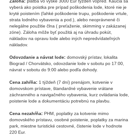
Záloha:
platba vo výške 3000 Eur týždeň vopred. Kaucia sa
vyberá ako poistka pre prípad poškodenia lode, ktoré nie je
kryté poistením (ľahké poškodenie trupu, poškodenie vrtule,
strata lodného vybavenia a pod.), alebo neoprávnené či
nelegálne použitie člna ( preťaženie, skimming v zakázanej
zóne). Záloha môže byť použitá aj na úhradu pokút,
nákladov na opravu lode alebo iných nepredvídateľných
nákladov.
Odovzdanie a návrat lode:
domovský prístav, lokalita
Biograd / Chorvátsko, odovzdanie lode v sobotu po 17:00,
návrat v sobotu do 9:00 alebo podľa dohody.
Cena zahŕňa:
1 týždeň (7 dní) prenájom, kotvenie v
domovskom prístave, štandardné vybavenie vrátane
záchranného a navigačného vybavenia, kurz ovládania lode,
poistenie lode a dokumentáciu potrebnú na plavbu.
Cena nezahŕňa:
PHM, poplatky za kotvenie mimo
domovského prístavu, osobné poistenie, poplatky za marina
park, miestne turistické cestovné, čistenie lode v hodnote
220 Eur.