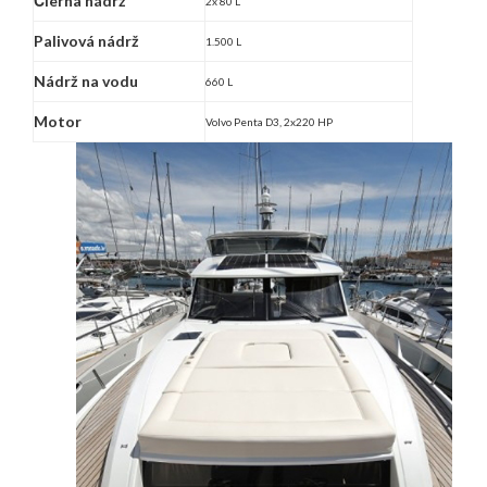
Čierna nádrž
2x 80 L
Palivová nádrž
1.500 L
Nádrž na vodu
660 L
Motor
Volvo Penta D3, 2x220 HP