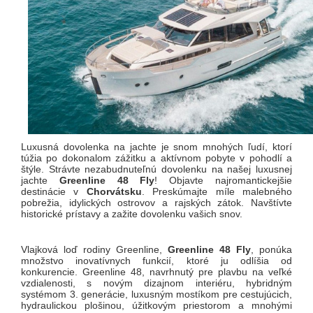
Luxusná dovolenka na jachte je snom mnohých ľudí, ktorí
túžia po dokonalom zážitku a aktívnom pobyte v pohodlí a
štýle. Strávte nezabudnuteľnú dovolenku na našej luxusnej
jachte
Greenline 48 Fly
! Objavte najromantickejšie
destinácie v
Chorvátsku
. Preskúmajte míle malebného
pobrežia, idylických ostrovov a rajských zátok. Navštívte
historické prístavy a zažite dovolenku vašich snov.
Vlajková loď rodiny Greenline,
Greenline 48 Fly
, ponúka
množstvo inovatívnych funkcií, ktoré ju odlíšia od
konkurencie. Greenline 48, navrhnutý pre plavbu na veľké
vzdialenosti, s novým dizajnom interiéru, hybridným
systémom 3. generácie, luxusným mostíkom pre cestujúcich,
hydraulickou plošinou, úžitkovým priestorom a mnohými