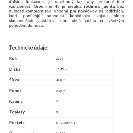
ďalšími funkciami, je navrhnutý tak, aby prekonal túto
vzdialenosť. Greenline 48 je ideálna
rodinná jachta
bez
nutnosti kompromisov. Vhodné pre nováčikov na lodičkách,
ktorí ponúkajú pohodlnú kapitánsku kajutu alebo
skúsenejších jachtárov, ktorí chcú jachtu so všetkým
pohodlím domova.
Technické údaje:
Rok
2019
Dĺžka
15,45 m
Šírka
4,80 m
Ponor
0,98 m
Kabíny
3
Toalety
3
Postele
6 + 2 salón + 1