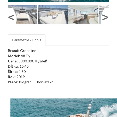
Parametre / Popis
Brand:
Greenline
Model:
48 Fly
Cena:
5800.00€ /týždeň
Dĺžka:
15.45m
Šírka:
4.80m
Rok:
2019
Place:
Biograd - Chorvátsko