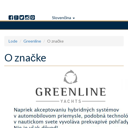
Slovenčina
Skočiť
Lode
Greenline
O značke
na
hlavný
O značke
obsah