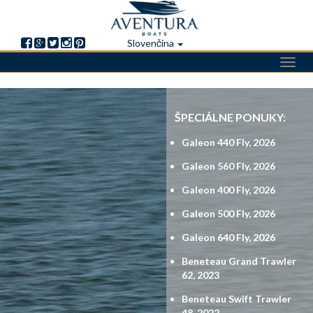
Slovenčina
Toggl
navig
Skočiť
na
ŠPECIÁLNE PONUKY:
hlavný
obsah
Galeon 440 Fly, 2026
Galeon 560 Fly, 2026
Galeon 400 Fly, 2026
Galeon 500 Fly, 2026
Galeon 640 Fly, 2026
Beneteau Grand Trawler
62, 2023
Beneteau Swift Trawler
48, 2022