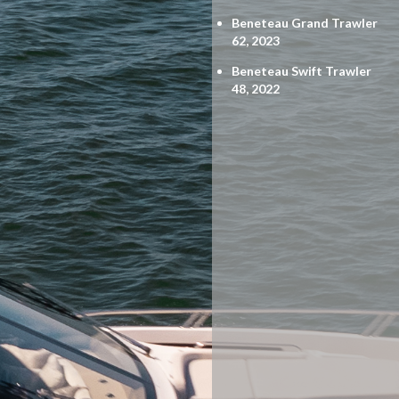
Beneteau Grand Trawler
62, 2023
Beneteau Swift Trawler
48, 2022