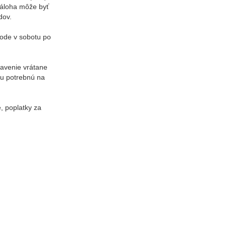
Záloha môže byť
dov.
lode v sobotu po
avenie vrátane
iu potrebnú na
, poplatky za