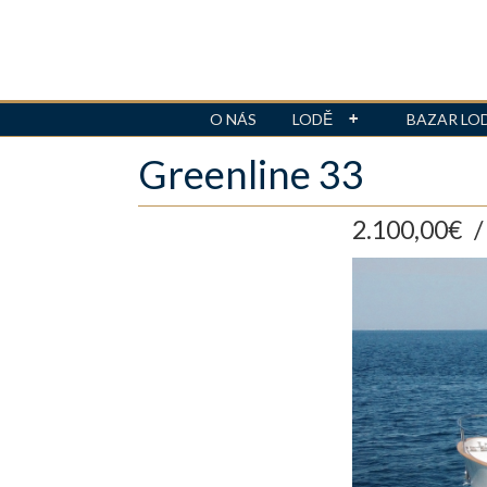
O NÁS
LODĚ
BAZAR LO
Přejít
Greenline 33
k
hlavnímu
obsahu
2.100,00€
/