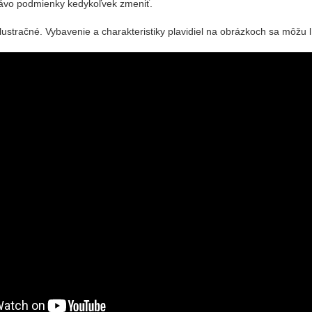
ávo podmienky kedykoľvek zmeniť.
ustračné. Vybavenie a charakteristiky plavidiel na obrázkoch sa môžu l