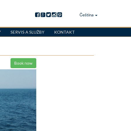
Čeština
Y
SERVIS A SLUŽBY
KONTAKT
Book now