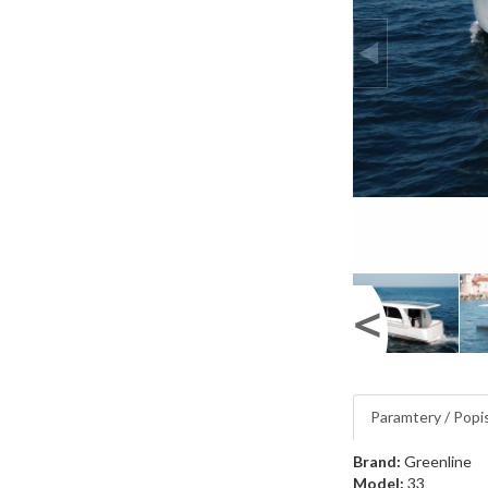
Paramtery / Popi
Brand:
Greenline
Model:
33