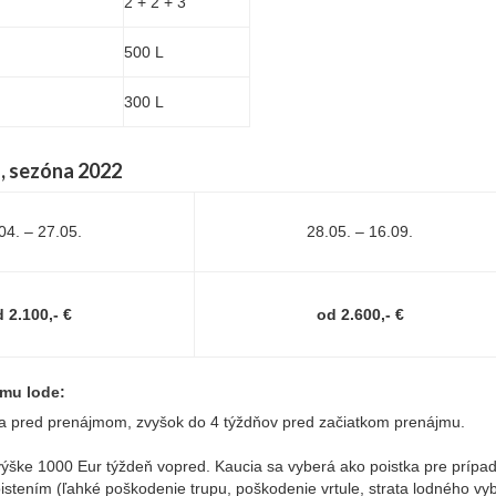
2 + 2 + 3
500 L
300 L
, sezóna 2022
04. – 27.05.
28.05. – 16.09.
 2.100,- €
od 2.600,- €
mu lode:
 pred prenájmom, zvyšok do 4 týždňov pred začiatkom prenájmu.
výške 1000 Eur týždeň vopred. Kaucia sa vyberá ako poistka pre prípa
poistením (ľahké poškodenie trupu, poškodenie vrtule, strata lodného vy