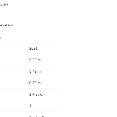
ýždeň
orvátsko
e:
2021
9,99 m
3,49 m
0,80 m
1 + salón
1