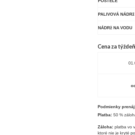
POSTELE
PALIVOVÁ NÁDRž
NÁDRž NA VODU
Cena za týždeň
01.
od
Podmienky prenáj
Platba:
50 % záloha
Záloha:
platba vo 
ktoré nie je kryté 