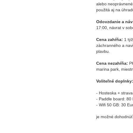
alebo neoprávnené 
použitá aj na úhrad
Odovzdanie a návr
17:00, návrat v sob
Cena zahŕňa:
1 týž
záchranného a navi
plavbu.
Cena nezahŕňa:
PH
marina park, miestn
Voliteľné doplnky
- Hosteska + strava
- Paddle board: 80 
- Wifi 50 GB: 30 Eur
je možné dohodnúť ď