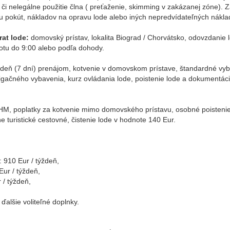
či nelegálne použitie člna ( preťaženie, skimming v zakázanej zóne). 
u pokút, nákladov na opravu lode alebo iných nepredvídateľných nákla
at lode:
domovský prístav, lokalita Biograd / Chorvátsko, odovzdanie 
otu do 9:00 alebo podľa dohody.
deň (7 dní) prenájom, kotvenie v domovskom prístave, štandardné vyb
gačného vybavenia, kurz ovládania lode, poistenie lode a dokumentác
M, poplatky za kotvenie mimo domovského prístavu, osobné poistenie
e turistické cestovné, čistenie lode v hodnote 140 Eur.
:
: 910 Eur / týždeň,
Eur / týždeň,
 / týždeň,
alšie voliteľné doplnky.